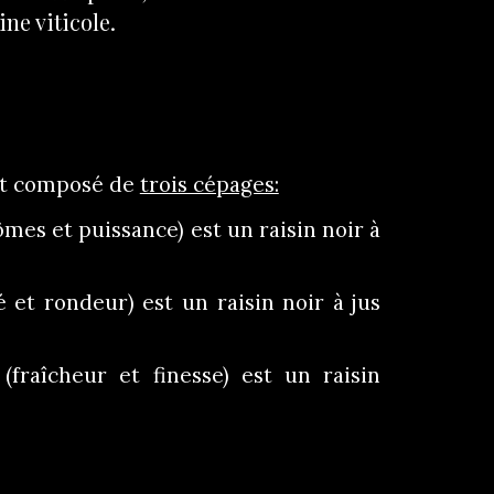
ne viticole.
st composé de
trois cépages:​
ômes et puissance) est un raisin noir à
é et rondeur) est un raisin noir à jus
(fraîcheur et finesse) est un rais
in